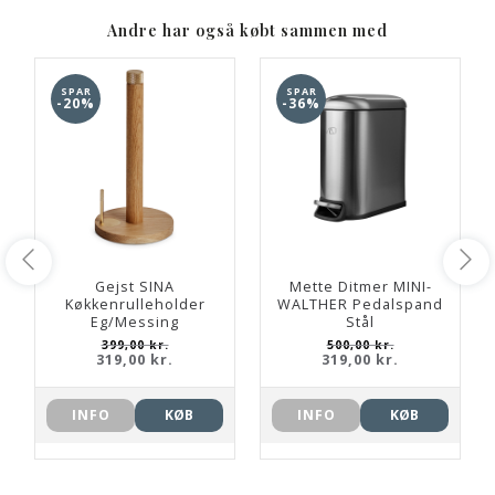
Andre har også købt sammen med
SPAR
SPAR
-20%
-36%
Gejst SINA
Mette Ditmer MINI-
Køkkenrulleholder
WALTHER Pedalspand
Eg/Messing
Stål
399,00 kr.
500,00 kr.
319,00 kr.
319,00 kr.
INFO
KØB
INFO
KØB