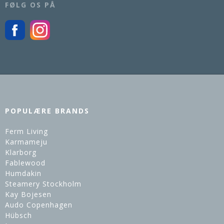
FØLG OS PÅ
POPULÆRE BRANDS
Ferm Living
Karmameju
Klarborg
Fablewood
Humdakin
Steamery Stockholm
Kay Bojesen
Audo Copenhagen
Hübsch