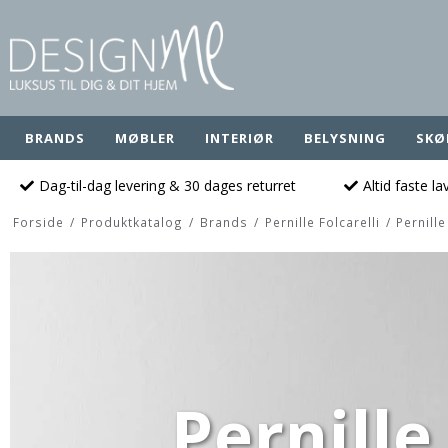
BRANDS
MØBLER
INTERIØR
BELYSNING
SKØ
Dag-til-dag levering & 30 dages returret
Altid faste l
Forside
/
Produktkatalog
/
Brands
/
Pernille Folcarelli
/
Pernill
Pernille