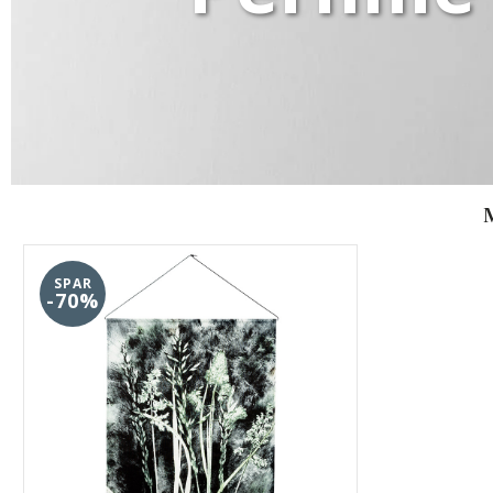
SPAR
-70%