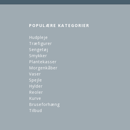
POPULÆRE KATEGORIER
Hudpleje
Træfigurer
Sengetøj
Smykker
Plantekasser
Morgenkåber
Vaser
Spejle
Hylder
Reoler
Kurve
Bruseforhæng
Tilbud