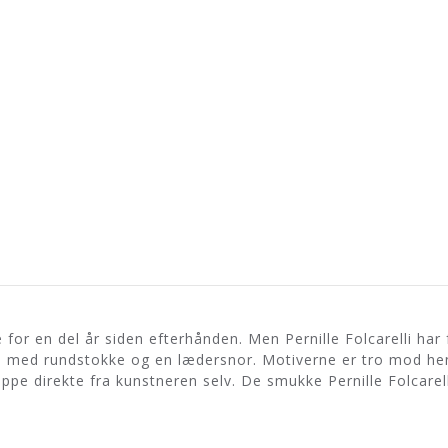
r en del år siden efterhånden. Men Pernille Folcarelli har
 med rundstokke og en lædersnor. Motiverne er tro mod hend
æppe direkte fra kunstneren selv. De smukke Pernille Folcarel