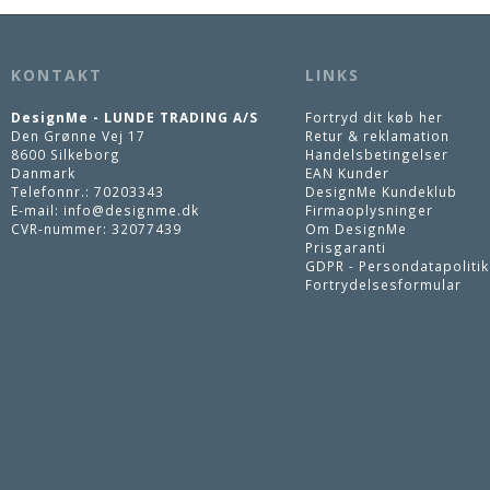
KONTAKT
LINKS
DesignMe - LUNDE TRADING A/S
Fortryd dit køb her
Den Grønne Vej 17
Retur & reklamation
8600 Silkeborg
Handelsbetingelser
Danmark
EAN Kunder
Telefonnr.
:
70203343
DesignMe Kundeklub
E-mail
:
info@designme.dk
Firmaoplysninger
CVR-nummer
:
32077439
Om DesignMe
Prisgaranti
GDPR - Persondatapolitik
Fortrydelsesformular