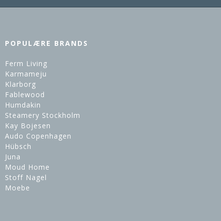
POPULÆRE BRANDS
Ferm Living
Karmameju
Klarborg
Fablewood
Humdakin
Steamery Stockholm
Kay Bojesen
Audo Copenhagen
Hübsch
Juna
Moud Home
Stoff Nagel
Moebe