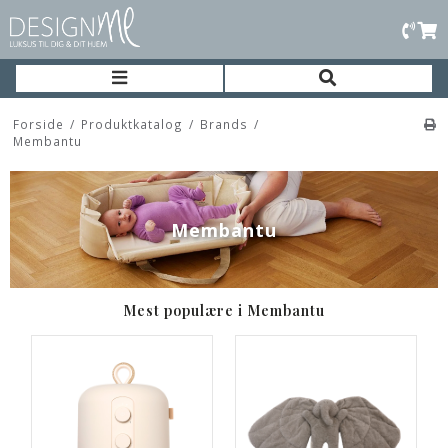
Forside
/
Produktkatalog
/
Brands
/
Membantu
Membantu
Mest populære i Membantu