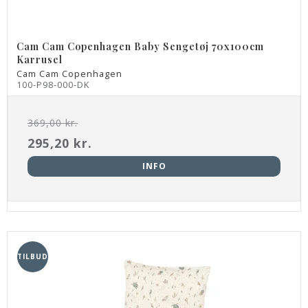
Cam Cam Copenhagen Baby Sengetøj 70x100cm
Karrusel
Cam Cam Copenhagen
100-P98-000-DK
369,00 kr.
295,20 kr.
INFO
TILBUD