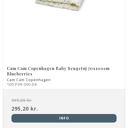
Cam Cam Copenhagen Baby Sengetøj 70x100cm
Blueberries
Cam Cam Copenhagen
100-P99-000-DK
369,00 kr.
295,20 kr.
INFO