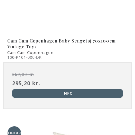
Cam Cam Copenhagen Baby Sengetøj 70x100cm
Vintage Toys
Cam Cam Copenhagen
100-P101-000-DK
369,00 kr.
295,20 kr.
INFO
TILBUD