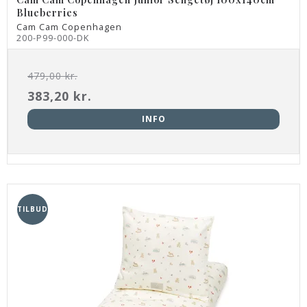
Blueberries
Cam Cam Copenhagen
200-P99-000-DK
479,00 kr.
383,20 kr.
INFO
TILBUD