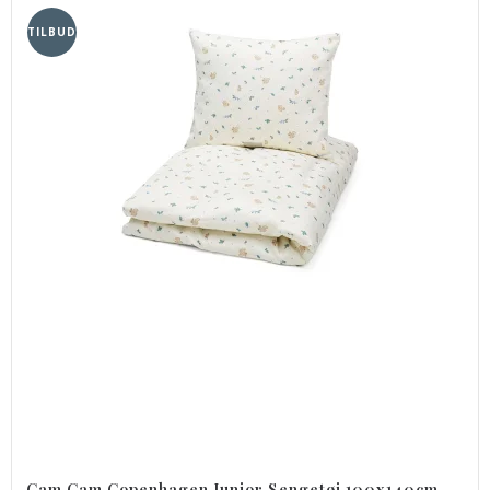
TILBUD
Cam Cam Copenhagen Junior Sengetøj 100x140cm