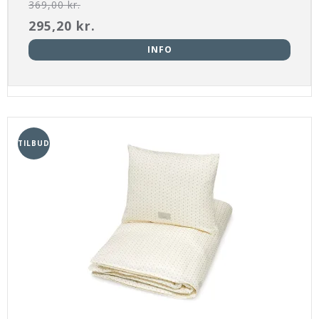
369,00 kr.
295,20 kr.
INFO
TILBUD