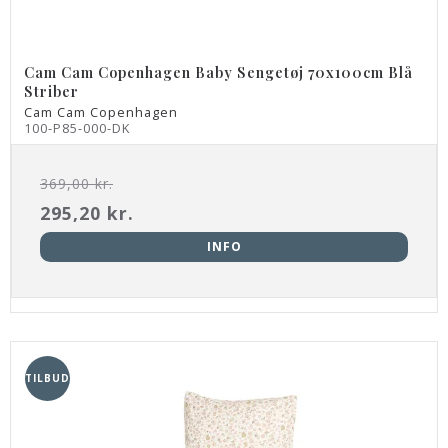
Cam Cam Copenhagen Baby Sengetøj 70x100cm Blå
Striber
Cam Cam Copenhagen
100-P85-000-DK
369,00 kr.
295,20 kr.
INFO
TILBUD