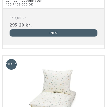
Cam Cam Copenhagen
100-P102-000-DK
369,00 kr.
295,20 kr.
INFO
TILBUD