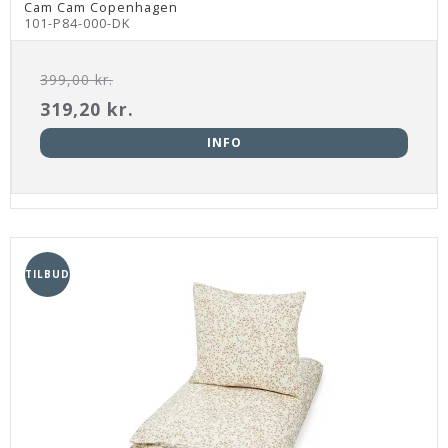
Cam Cam Copenhagen
101-P84-000-DK
399,00 kr.
319,20 kr.
INFO
TILBUD