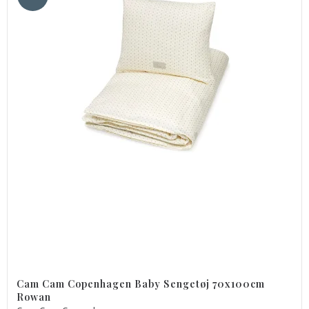
Cam Cam Copenhagen Baby Sengetøj 70x100cm
Rowan