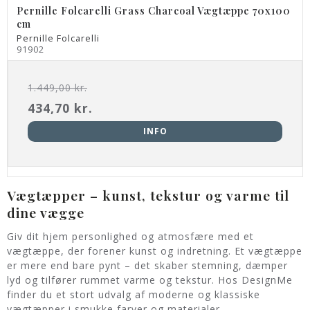
Pernille Folcarelli Grass Charcoal Vægtæppe 70x100
cm
Pernille Folcarelli
91902
1.449,00 kr.
434,70 kr.
INFO
Vægtæpper – kunst, tekstur og varme til
dine vægge
Giv dit hjem personlighed og atmosfære med et
vægtæppe, der forener kunst og indretning. Et vægtæppe
er mere end bare pynt – det skaber stemning, dæmper
lyd og tilfører rummet varme og tekstur. Hos DesignMe
finder du et stort udvalg af moderne og klassiske
vægtæpper i smukke farver og materialer.