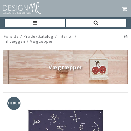
Forside
/
Produktkatalog
/
Interiør
/
Til væggen
/
Vægtæpper
Vægtæpper
TILBUD