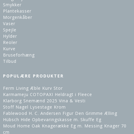
Smykker
Plantekasser
Morgenkåber
Vaser
Spejle
Hylder
Reoler
Kurve
Bruseforhæng
Tilbud
POPULÆRE PRODUKTER
Ferm Living Æble Kurv Stor
Karmameju COTOPAXI Heldragt i Fleece
Klarborg Snemænd 2025 Vina & Vesti
Stoff Nagel Lysestage Krom
Fablewood H. C. Andersen Figur Den Grimme Ælling
Hübsch Hide Opbevaringskasse m. Skuffe Eg
Moud Home Oak Knagerække Eg m. Messing Knager 70
cm