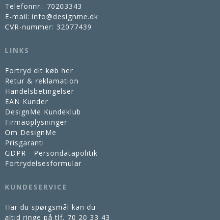
Telefonnr.
:
70203343
E-mail
:
info@designme.dk
CVR-nummer
:
32077439
LINKS
Fortryd dit køb her
Retur & reklamation
Handelsbetingelser
EAN Kunder
DesignMe Kundeklub
Firmaoplysninger
Om DesignMe
Prisgaranti
GDPR - Persondatapolitik
Fortrydelsesformular
KUNDESERVICE
Har du spørgsmål kan du
altid ringe på tlf.
70 20 33 43