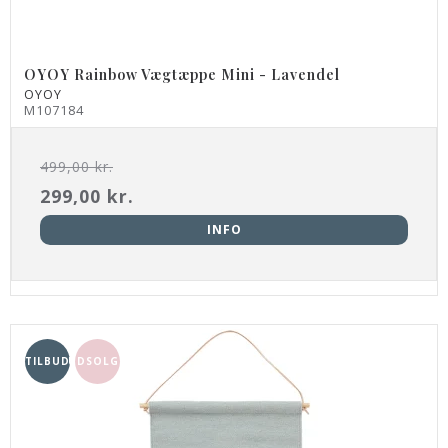
OYOY Rainbow Vægtæppe Mini - Lavendel
OYOY
M107184
499,00 kr.
299,00 kr.
INFO
TILBUD
UDSOLGT