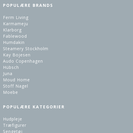
POPULÆRE BRANDS
Ferm Living
Karmameju
Klarborg
Fablewood
Humdakin
Steamery Stockholm
Kay Bojesen
Audo Copenhagen
Hübsch
Juna
Moud Home
Stoff Nagel
Moebe
POPULÆRE KATEGORIER
Hudpleje
Træfigurer
Sengetøj