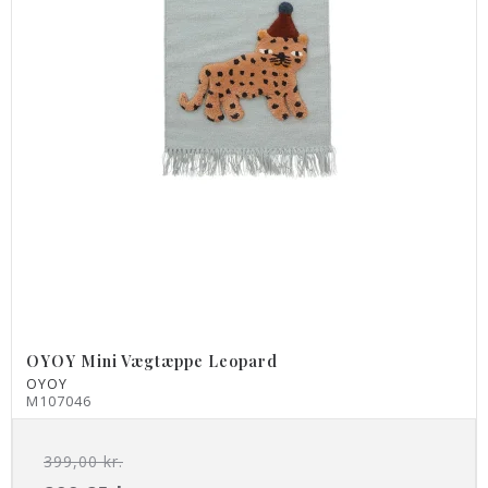
OYOY Mini Vægtæppe Leopard
OYOY
M107046
399,00 kr.