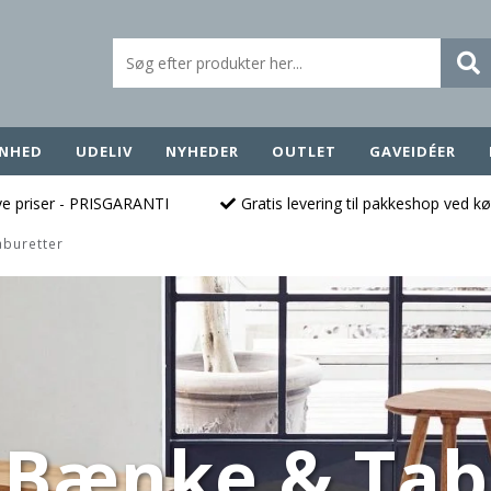
NHED
UDELIV
NYHEDER
OUTLET
GAVEIDÉER
ave priser - PRISGARANTI
Gratis levering til pakkeshop ved k
buretter
Bænke & Tab