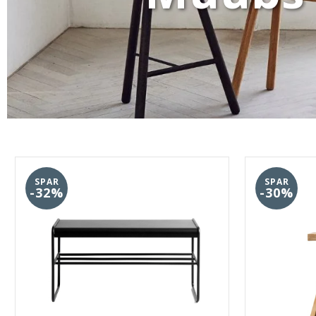
SPAR
SPAR
-32%
-30%