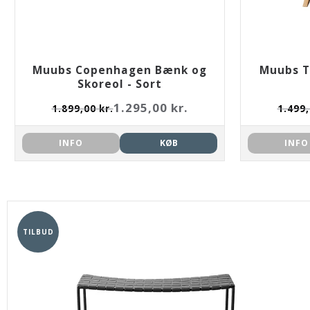
Muubs Copenhagen Bænk og
Muubs T
Skoreol - Sort
1.295,00 kr.
1.899,00 kr.
1.499,
INFO
KØB
INFO
TILBUD