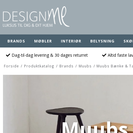
BRANDS
MØBLER
INTERIØR
BELYSNING
SKØ
Dag-til-dag levering & 30 dages returret
Altid faste l
Forside
/
Produktkatalog
/
Brands
/
Muubs
/
Muubs Bænke & Ta
Muubs 