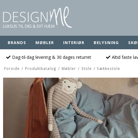
BRANDS
MØBLER
INTERIØR
BELYSNING
SKØ
Dag-til-dag levering & 30 dages returret
Altid faste l
Forside
/
Produktkatalog
/
Møbler
/
Stole
/
Sækkestole