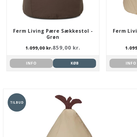
Ferm Living Pære Sækkestol -
Ferm Liv
Grøn
859,00 kr.
1.099,00 kr.
1.099
INFO
KØB
INFO
TILBUD