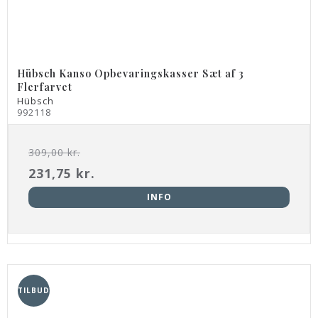
Hübsch Kanso Opbevaringskasser Sæt af 3
Flerfarvet
Hübsch
992118
309,00 kr.
231,75 kr.
INFO
TILBUD