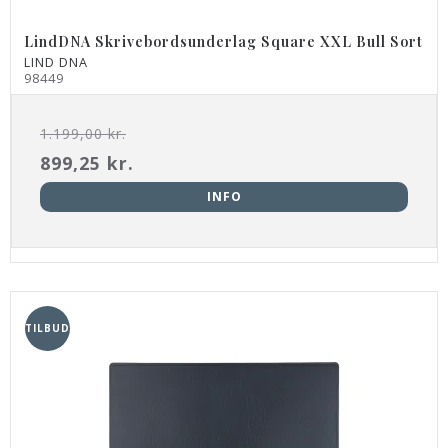
LindDNA Skrivebordsunderlag Square XXL Bull Sort
LIND DNA
98449
1.199,00 kr.
899,25 kr.
INFO
TILBUD