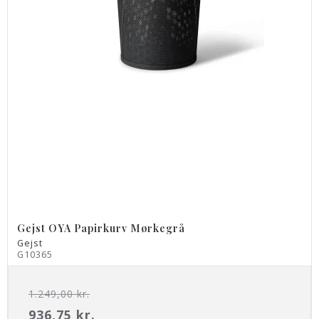
Gejst OYA Papirkurv Mørkegrå
Gejst
G10365
1.249,00 kr.
936,75 kr.