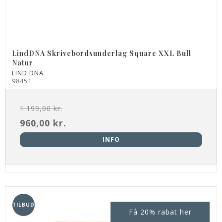
LindDNA Skrivebordsunderlag Square XXL Bull
Natur
LIND DNA
98451
1.199,00 kr.
960,00 kr.
INFO
TILBUD
Få 20% rabat her