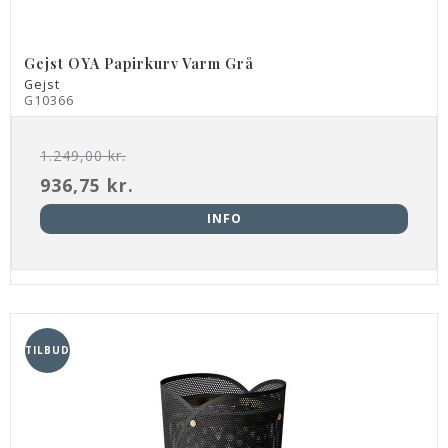
Gejst OYA Papirkurv Varm Grå
Gejst
G10366
1.249,00 kr.
936,75 kr.
INFO
TILBUD