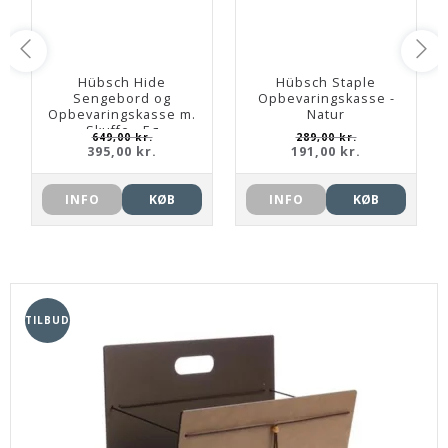
Hübsch Hide
Hübsch Staple
Sengebord og
Opbevaringskasse -
Opbevaringskasse m.
Natur
Skuffe - Eg
649,00 kr.
289,00 kr.
395,00 kr.
191,00 kr.
INFO
KØB
INFO
KØB
TILBUD