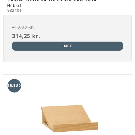
Hübsch
882101
419,00 kr.
314,25 kr.
INFO
TILBUD