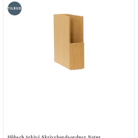
TILBUD
Hübsch Arkivé Skrivebordsordner Natur