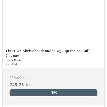
LindDNA Skrivebordsunderlag Square XL Bull
Cognac
LIND DNA
990454
999,00 kr.
749,25 kr.
INFO