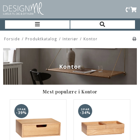
Forside
/
Produktkatalog
/
Interiør
/
Kontor
Kontor
Mest populære i Kontor
SPAR
SPAR
-39%
-34%