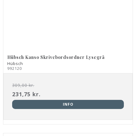
Hübsch Kanso Skrivebordsordner Lysegrå
Hübsch
992120
309,00 kr.
231,75 kr.
INFO