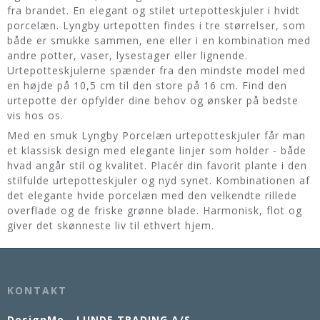
fra brandet. En elegant og stilet urtepotteskjuler i hvidt
porcelæn. Lyngby urtepotten findes i tre størrelser, som
både er smukke sammen, ene eller i en kombination med
andre potter, vaser, lysestager eller lignende.
Urtepotteskjulerne spænder fra den mindste model med
en højde på 10,5 cm til den store på 16 cm. Find den
urtepotte der opfylder dine behov og ønsker på bedste
vis hos os.
Med en smuk Lyngby Porcelæn urtepotteskjuler får man
et klassisk design med elegante linjer som holder - både
hvad angår stil og kvalitet. Placér din favorit plante i den
stilfulde urtepotteskjuler og nyd synet. Kombinationen af
det elegante hvide porcelæn med den velkendte rillede
overflade og de friske grønne blade. Harmonisk, flot og
giver det skønneste liv til ethvert hjem.
KONTAKT
DesignMe - LUNDE TRADING A/S