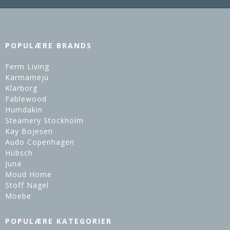
POPULÆRE BRANDS
Ferm Living
Karmameju
Klarborg
Fablewood
Humdakin
Steamery Stockholm
Kay Bojesen
Audo Copenhagen
Hübsch
Juna
Moud Home
Stoff Nagel
Moebe
POPULÆRE KATEGORIER