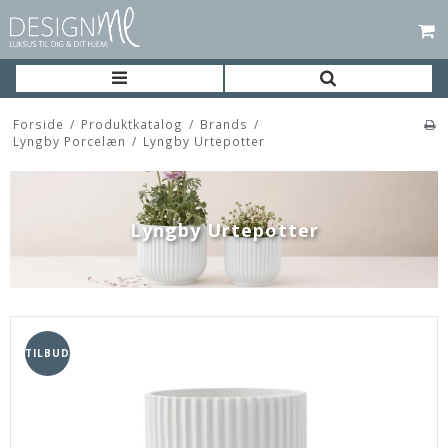
Forside
/
Produktkatalog
/
Brands
/
Lyngby Porcelæn
/
Lyngby Urtepotter
Lyngby Urtepotter
TILBUD