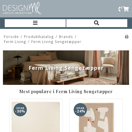
Forside
/
Produktkatalog
/
Brands
/
Ferm Living
/
Ferm Living Sengetæpper
Ferm Living Sengetæpper
Mest populære i Ferm Living Sengetæpper
SPAR
SPAR
-30%
-24%