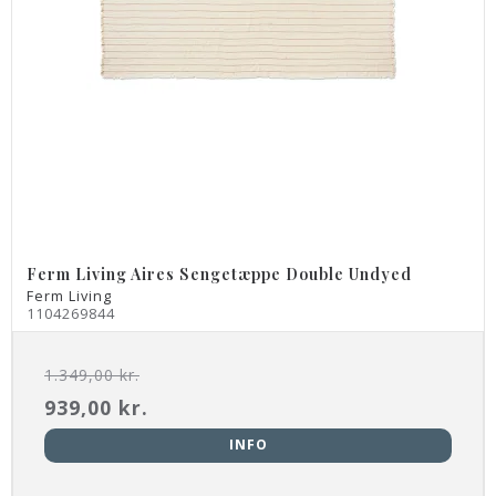
Ferm Living Aires Sengetæppe Double Undyed
Ferm Living
1104269844
1.349,00 kr.
939,00 kr.
INFO