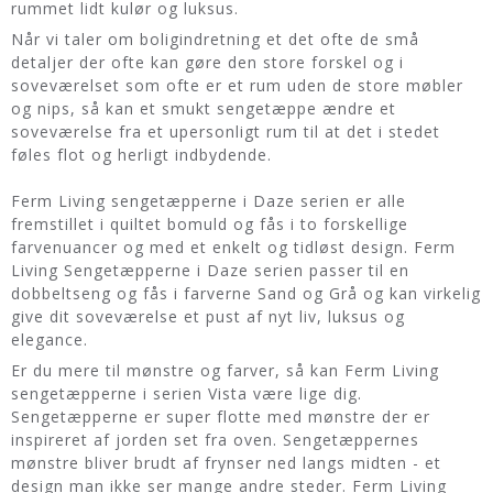
rummet lidt kulør og luksus.
Når vi taler om boligindretning et det ofte de små
detaljer der ofte kan gøre den store forskel og i
soveværelset som ofte er et rum uden de store møbler
og nips, så kan et smukt sengetæppe ændre et
soveværelse fra et upersonligt rum til at det i stedet
føles flot og herligt indbydende.
Ferm Living sengetæpperne i Daze serien er alle
fremstillet i quiltet bomuld og fås i to forskellige
farvenuancer og med et enkelt og tidløst design. Ferm
Living Sengetæpperne i Daze serien passer til en
dobbeltseng og fås i farverne Sand og Grå og kan virkelig
give dit soveværelse et pust af nyt liv, luksus og
elegance.
Er du mere til mønstre og farver, så kan Ferm Living
sengetæpperne i serien Vista være lige dig.
Sengetæpperne er super flotte med mønstre der er
inspireret af jorden set fra oven. Sengetæppernes
mønstre bliver brudt af frynser ned langs midten - et
design man ikke ser mange andre steder. Ferm Living