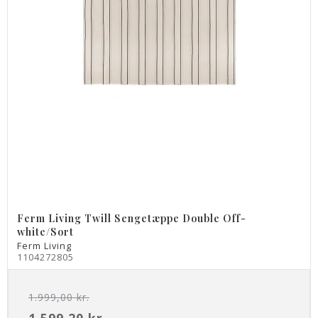
Ferm Living Twill Sengetæppe Double Off-
white/Sort
Ferm Living
1104272805
1.999,00 kr.
1.599,20 kr.