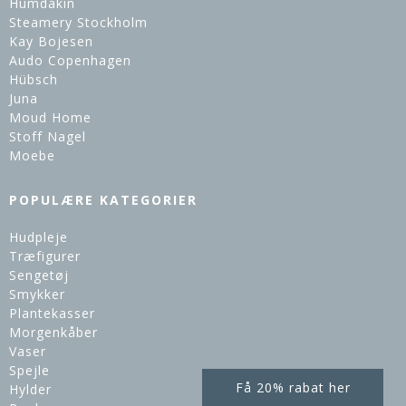
Humdakin
Steamery Stockholm
Kay Bojesen
Audo Copenhagen
Hübsch
Juna
Moud Home
Stoff Nagel
Moebe
POPULÆRE KATEGORIER
Hudpleje
Træfigurer
Sengetøj
Smykker
Plantekasser
Morgenkåber
Vaser
Spejle
Få 20% rabat her
Hylder