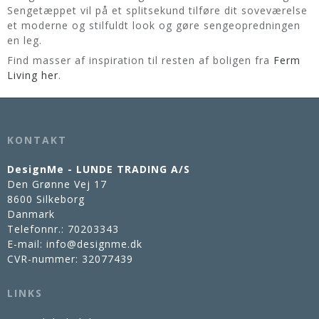
Sengetæppet vil på et splitsekund tilføre dit soveværelse
et moderne og stilfuldt look og gøre sengeopredningen
en leg.
Find masser af inspiration til resten af boligen fra
Ferm
Living her
.
KONTAKT
DesignMe - LUNDE TRADING A/S
Den Grønne Vej 17
8600 Silkeborg
Danmark
Telefonnr.
:
70203343
E-mail
:
info@designme.dk
CVR-nummer
:
32077439
LINKS