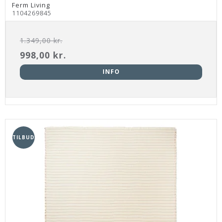
Ferm Living
1104269845
1.349,00 kr.
998,00 kr.
INFO
TILBUD