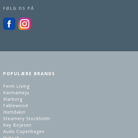
FØLG OS PÅ
POPULÆRE BRANDS
Ferm Living
Karmameju
Klarborg
Fablewood
Humdakin
Steamery Stockholm
Kay Bojesen
Audo Copenhagen
Hübsch