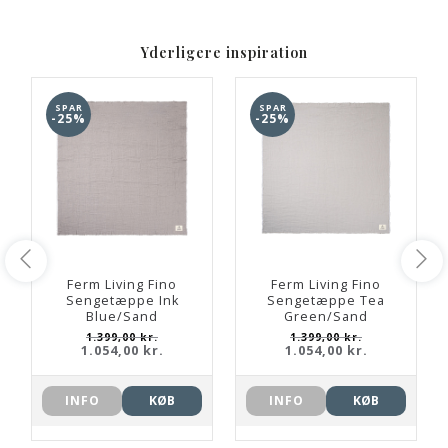
Yderligere inspiration
SPAR
SPAR
-25%
-25%
Ferm Living Fino
Ferm Living Fino
Sengetæppe Ink
Sengetæppe Tea
Blue/Sand
Green/Sand
1.399,00 kr.
1.399,00 kr.
1.054,00 kr.
1.054,00 kr.
INFO
KØB
INFO
KØB