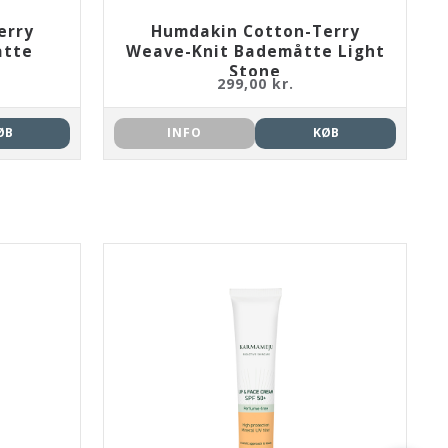
erry
Humdakin Cotton-Terry
åtte
Weave-Knit Bademåtte Light
Stone
299,00 kr.
ØB
INFO
KØB