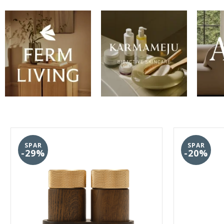
SPAR
SPAR
-29%
-20%