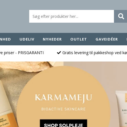
NHED
UDELIV
NYHEDER
OUTLET
GAVEIDÉER
ave priser - PRISGARANTI
Gratis levering til pakkeshop ved k