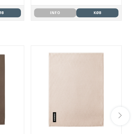
ØB
INFO
KØB