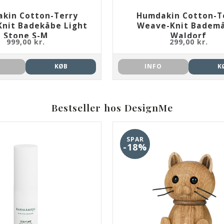
kin Cotton-Terry
Humdakin Cotton-T
nit Badekåbe Light
Weave-Knit Badem
Stone S-M
Waldorf
999,00 kr.
299,00 kr.
KØB
INFO
K
Bestseller hos DesignMe
SPAR
-18%