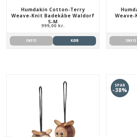
Humdakin Cotton-Terry
Humda
Weave-Knit Badekåbe Waldorf
Weave-K
S-M
999,00 kr.
INFO
KØB
INFO
SPAR
-38%