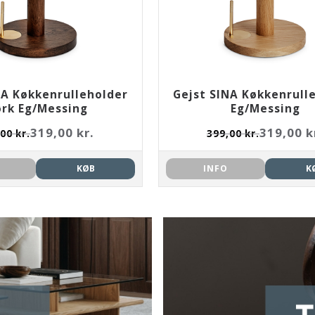
NA Køkkenrulleholder
Gejst SINA Køkkenrull
rk Eg/Messing
Eg/Messing
319,00 kr.
319,00 k
00 kr.
399,00 kr.
KØB
INFO
K