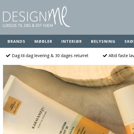
BRANDS
MØBLER
INTERIØR
BELYSNING
SKØ
Dag-til-dag levering & 30 dages returret
Altid faste l