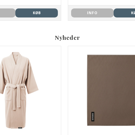
KØB
INFO
K
Nyheder