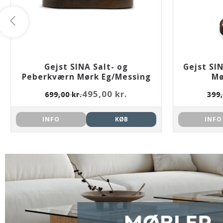
Gejst SINA Salt- og
Gejst SI
Peberkværn Mørk Eg/Messing
Mø
495,00 kr.
699,00 kr.
399,
INFO
KØB
INFO