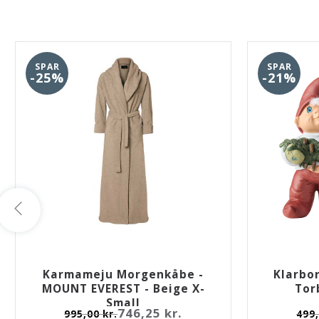
SPAR
SPAR
-25%
-21%
Karmameju Morgenkåbe -
Klarbo
MOUNT EVEREST - Beige X-
Tor
Small
746,25 kr.
995,00 kr.
499,