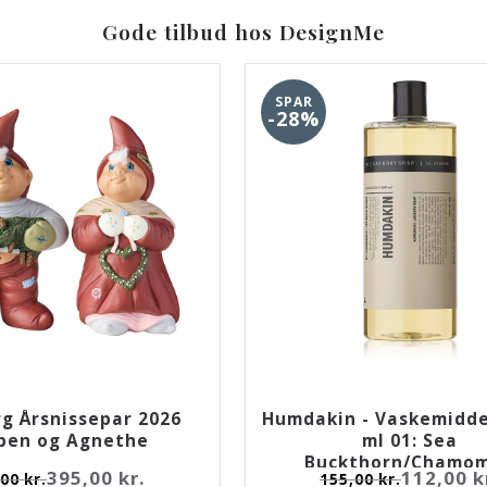
Gode tilbud hos DesignMe
SPAR
-28%
rg Årsnissepar 2026
Humdakin - Vaskemiddel
ben og Agnethe
ml 01: Sea
Buckthorn/Chamom
395,00 kr.
112,00 k
00 kr.
155,00 kr.