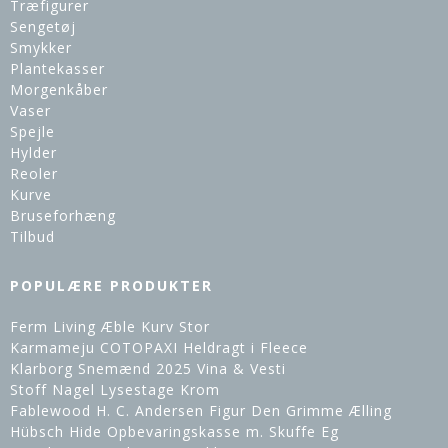
Træfigurer
Sengetøj
Smykker
Plantekasser
Morgenkåber
Vaser
Spejle
Hylder
Reoler
Kurve
Bruseforhæng
Tilbud
POPULÆRE PRODUKTER
Ferm Living Æble Kurv Stor
Karmameju COTOPAXI Heldragt i Fleece
Klarborg Snemænd 2025 Vina & Vesti
Stoff Nagel Lysestage Krom
Fablewood H. C. Andersen Figur Den Grimme Ælling
Hübsch Hide Opbevaringskasse m. Skuffe Eg