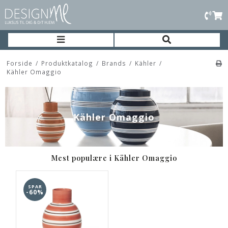
Forside
/
Produktkatalog
/
Brands
/
Kähler
/
Kähler Omaggio
Kähler Omaggio
Mest populære i Kähler Omaggio
SPAR
-60%