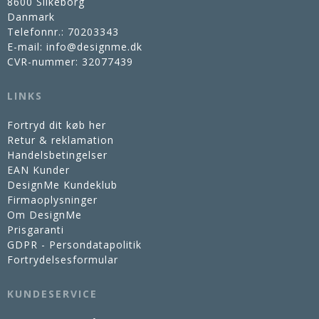
8600 Silkeborg
Danmark
Telefonnr.
:
70203343
E-mail
:
info@designme.dk
CVR-nummer
:
32077439
LINKS
Fortryd dit køb her
Retur & reklamation
Handelsbetingelser
EAN Kunder
DesignMe Kundeklub
Firmaoplysninger
Om DesignMe
Prisgaranti
GDPR - Persondatapolitik
Fortrydelsesformular
KUNDESERVICE