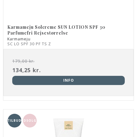
Karmameju Solcreme SUN LOTION SPF 30
Parfumefri Rejsestørrelse
Karmameju
SC LO SPF 30 PF TS Z
179,00 kr.
134,25 kr.
INFO
TILBUD
UDSOLGT