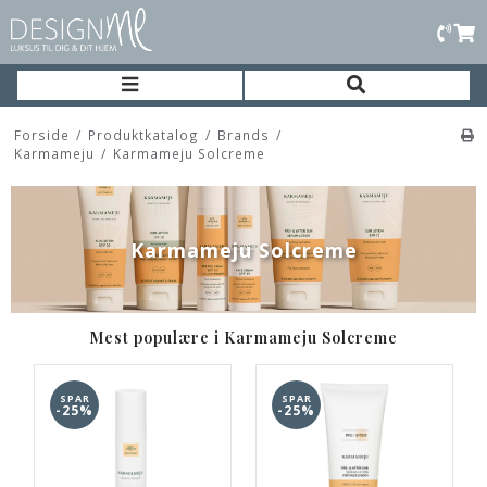
Forside
/
Produktkatalog
/
Brands
/
Karmameju
/
Karmameju Solcreme
Karmameju Solcreme
Mest populære i Karmameju Solcreme
SPAR
SPAR
-25%
-25%