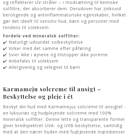
og reflekterer UV-stråler – i modsætning til kemiske
solfiltre, der absorberer dem. Derudover har zinkoxid
beroligende og antiinflammatoriske egenskaber, hvilket
gør det ideelt til sensitiv hud, børn og personer med
tendens til soleksem.
Fordele ved mineralsk solfilter:
✔️ Naturligt udvundet solbeskyttelse
✔️ Virker med det samme efter påføring
✔️ Svier ikke i øjnene og tilstopper ikke porerne
✔️ Anbefales til soleksem
✔️ Allergivenlig og velegnet til børn
Karmameju solcreme til ansigt –
Beskyttelse og pleje i ét
Beskyt din hud med Karmamejus solcreme til ansigtet -
en luksuriøs og hudplejende solcreme med 100%
mineralsk solfilter. Denne lette og transparente formel
giver bredspektret UVA- og UVB-beskyttelse, samtidig
med at den nærer huden med fugtgivende ingredienser