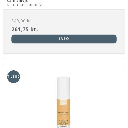
Karmameju
SC BB SPF 30 DE Z
349,00 kr.
261,75 kr.
INFO
TILBUD