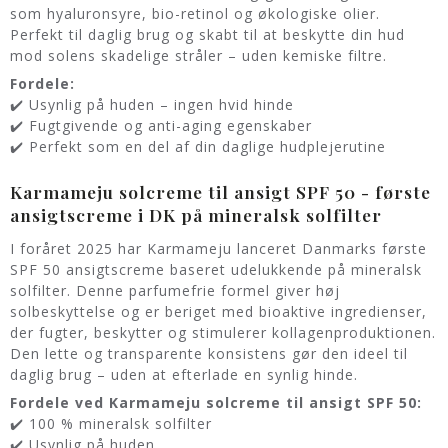
som hyaluronsyre, bio-retinol og økologiske olier.
Perfekt til daglig brug og skabt til at beskytte din hud
mod solens skadelige stråler – uden kemiske filtre.
Fordele:
✔️ Usynlig på huden – ingen hvid hinde
✔️ Fugtgivende og anti-aging egenskaber
✔️ Perfekt som en del af din daglige hudplejerutine
Karmameju solcreme til ansigt SPF 50 - første
ansigtscreme i DK på mineralsk solfilter
I foråret 2025 har Karmameju lanceret Danmarks første
SPF 50 ansigtscreme baseret udelukkende på mineralsk
solfilter. Denne parfumefrie formel giver høj
solbeskyttelse og er beriget med bioaktive ingredienser,
der fugter, beskytter og stimulerer kollagenproduktionen.
Den lette og transparente konsistens gør den ideel til
daglig brug – uden at efterlade en synlig hinde.
Fordele ved Karmameju solcreme til ansigt SPF 50:
✔️ 100 % mineralsk solfilter
✔️ Usynlig på huden