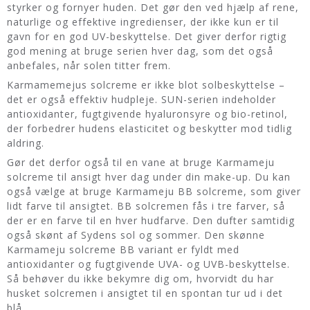
styrker og fornyer huden. Det gør den ved hjælp af rene,
naturlige og effektive ingredienser, der ikke kun er til
gavn for en god UV-beskyttelse. Det giver derfor rigtig
god mening at bruge serien hver dag, som det også
anbefales, når solen titter frem.
Karmamemejus solcreme er ikke blot solbeskyttelse –
det er også effektiv hudpleje. SUN-serien indeholder
antioxidanter, fugtgivende hyaluronsyre og bio-retinol,
der forbedrer hudens elasticitet og beskytter mod tidlig
aldring.
Gør det derfor også til en vane at bruge Karmameju
solcreme til ansigt hver dag under din make-up. Du kan
også vælge at bruge Karmameju BB solcreme, som giver
lidt farve til ansigtet. BB solcremen fås i tre farver, så
der er en farve til en hver hudfarve. Den dufter samtidig
også skønt af Sydens sol og sommer. Den skønne
Karmameju solcreme BB variant er fyldt med
antioxidanter og fugtgivende UVA- og UVB-beskyttelse.
Så behøver du ikke bekymre dig om, hvorvidt du har
husket solcremen i ansigtet til en spontan tur ud i det
blå.