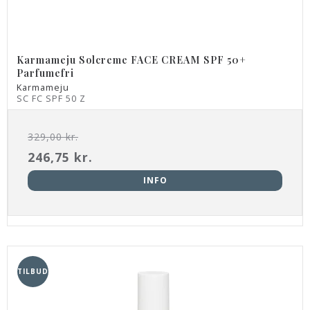
Karmameju Solcreme FACE CREAM SPF 50+
Parfumefri
Karmameju
SC FC SPF 50 Z
329,00 kr.
246,75 kr.
INFO
TILBUD