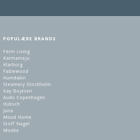
POPULÆRE BRANDS
Ferm Living
Karmameju
Klarborg
Fablewood
Humdakin
Steamery Stockholm
Kay Bojesen
Audo Copenhagen
Hübsch
Juna
Moud Home
Stoff Nagel
Moebe