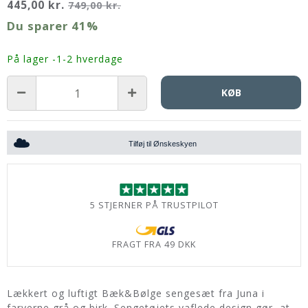
445,00 kr.
749,00 kr.
Du sparer
41%
På lager -1-2 hverdage
KØB
Tilføj til Ønskeskyen
5 STJERNER PÅ TRUSTPILOT
FRAGT FRA 49 DKK
Lækkert og luftigt Bæk&Bølge sengesæt fra Juna i
farverne grå og birk. Sengetøjets vaflede design gør, at