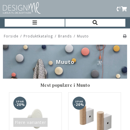
Forside
/
Produktkatalog
/
Brands
/
Muuto
Muuto
Mest populære i Muuto
SPAR
SPAR
-20%
-20%
Flere varianter