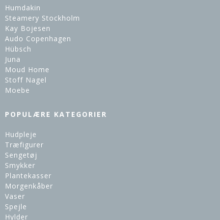
Humdakin
Steamery Stockholm
Kay Bojesen
Audo Copenhagen
Hübsch
Juna
Moud Home
Stoff Nagel
Moebe
POPULÆRE KATEGORIER
Hudpleje
Træfigurer
Sengetøj
Smykker
Plantekasser
Morgenkåber
Vaser
Spejle
Hylder