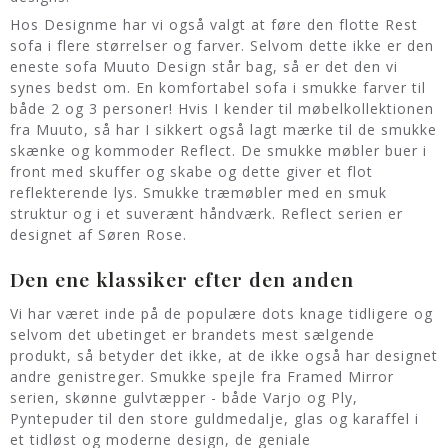
Hos Designme har vi også valgt at føre den flotte Rest
sofa i flere størrelser og farver. Selvom dette ikke er den
eneste sofa Muuto Design står bag, så er det den vi
synes bedst om. En komfortabel sofa i smukke farver til
både 2 og 3 personer! Hvis I kender til møbelkollektionen
fra Muuto, så har I sikkert også lagt mærke til de smukke
skænke og kommoder Reflect. De smukke møbler buer i
front med skuffer og skabe og dette giver et flot
reflekterende lys. Smukke træmøbler med en smuk
struktur og i et suverænt håndværk. Reflect serien er
designet af Søren Rose.
Den ene klassiker efter den anden
Vi har været inde på de populære dots knage tidligere og
selvom det ubetinget er brandets mest sælgende
produkt, så betyder det ikke, at de ikke også har designet
andre genistreger. Smukke spejle fra Framed Mirror
serien, skønne gulvtæpper - både Varjo og Ply,
Pyntepuder til den store guldmedalje, glas og karaffel i
et tidløst og moderne design, de geniale