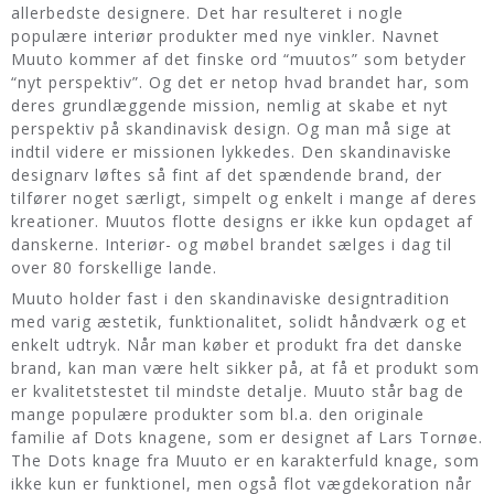
allerbedste designere. Det har resulteret i nogle
populære interiør produkter med nye vinkler. Navnet
Muuto kommer af det finske ord “muutos” som betyder
“nyt perspektiv”. Og det er netop hvad brandet har, som
deres grundlæggende mission, nemlig at skabe et nyt
perspektiv på skandinavisk design. Og man må sige at
indtil videre er missionen lykkedes. Den skandinaviske
designarv løftes så fint af det spændende brand, der
tilfører noget særligt, simpelt og enkelt i mange af deres
kreationer. Muutos flotte designs er ikke kun opdaget af
danskerne. Interiør- og møbel brandet sælges i dag til
over 80 forskellige lande.
Muuto holder fast i den skandinaviske designtradition
med varig æstetik, funktionalitet, solidt håndværk og et
enkelt udtryk. Når man køber et produkt fra det danske
brand, kan man være helt sikker på, at få et produkt som
er kvalitetstestet til mindste detalje. Muuto står bag de
mange populære produkter som bl.a. den originale
familie af Dots knagene, som er designet af Lars Tornøe.
The Dots knage fra Muuto er en karakterfuld knage, som
ikke kun er funktionel, men også flot vægdekoration når