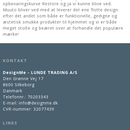
opbevaringskurve Restore og ja vi kunne blive ved.
Muuto bliver ved med at leverer det ene flotte design
efter det andet som både er funktionelle, gedigne og
æstetisk smukke produkter til hjemmet og vi er både
meget stolte og beæret over at forhandle det populære
mærke!
KONTAKT
DesignMe - LUNDE TRADING A/S
Den Grønne Vej 17
8600 Silkeborg
Danmark
Telefonnr.
:
70203343
E-mail
:
info@designme.dk
CVR-nummer
:
32077439
LINKS