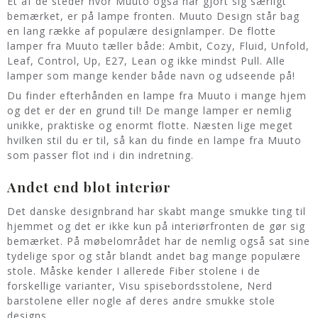
Et af de steder hvor Muuto også har gjort sig særligt
bemærket, er på lampe fronten. Muuto Design står bag
en lang række af populære designlamper. De flotte
lamper fra Muuto tæller både: Ambit, Cozy, Fluid, Unfold,
Leaf, Control, Up, E27, Lean og ikke mindst Pull. Alle
lamper som mange kender både navn og udseende på!
Du finder efterhånden en lampe fra Muuto i mange hjem
og det er der en grund til! De mange lamper er nemlig
unikke, praktiske og enormt flotte. Næsten lige meget
hvilken stil du er til, så kan du finde en lampe fra Muuto
som passer flot ind i din indretning.
Andet end blot interiør
Det danske designbrand har skabt mange smukke ting til
hjemmet og det er ikke kun på interiørfronten de gør sig
bemærket. På møbelområdet har de nemlig også sat sine
tydelige spor og står blandt andet bag mange populære
stole. Måske kender I allerede Fiber stolene i de
forskellige varianter, Visu spisebordsstolene, Nerd
barstolene eller nogle af deres andre smukke stole
designs.