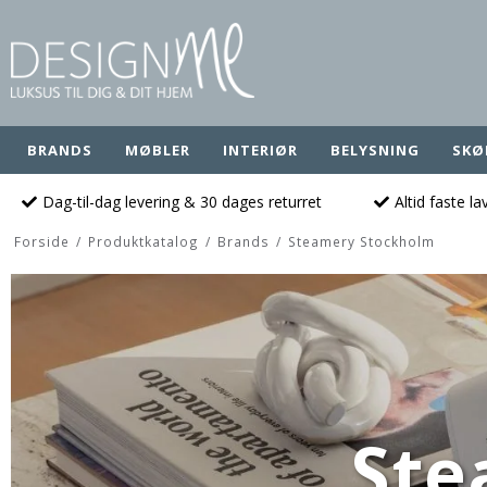
BRANDS
MØBLER
INTERIØR
BELYSNING
SKØ
Dag-til-dag levering & 30 dages returret
Altid faste l
Forside
/
Produktkatalog
/
Brands
/
Steamery Stockholm
Ste