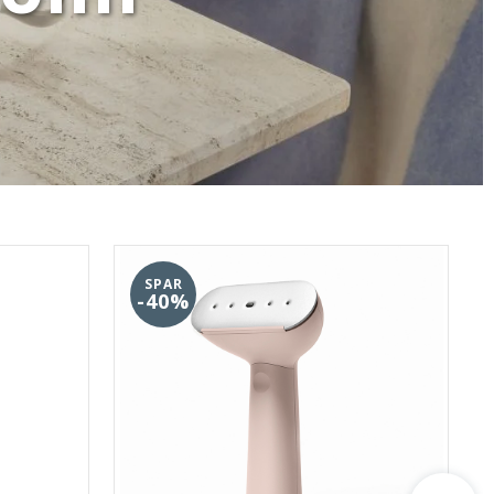
SPAR
-40%