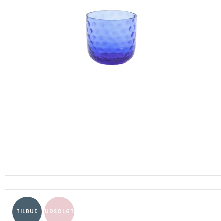
TILBUD
UDSOLGT