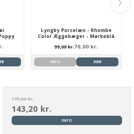
øi
Lyngby Porcelæn - Rhombe
 Poppy
Color Æggebæger - Mørkeblå
r.
70,00 kr.
99,00 kr.
ØB
INFO
KØB
179,00 kr.
143,20 kr.
INFO