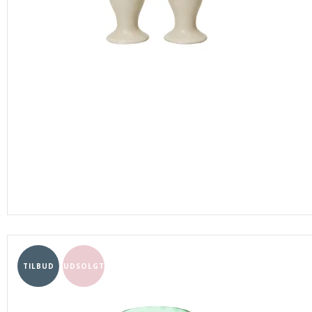
TILBUD
UDSOLGT