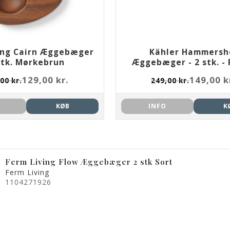
ing Cairn Æggebæger
Kähler Hammersh
stk. Mørkebrun
Æggebæger - 2 stk. -
129,00 kr.
149,00 k
00 kr.
249,00 kr.
KØB
INFO
K
Ferm Living Flow Æggebæger 2 stk Sort
Ferm Living
1104271926