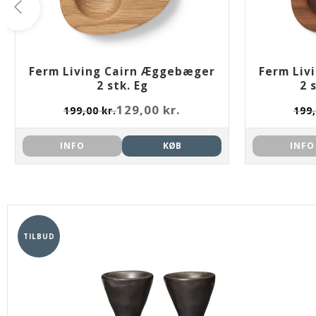
Ferm Living Cairn Æggebæger
Ferm Liv
2 stk. Eg
2 
129,00 kr.
199,00 kr.
199,
INFO
KØB
INFO
TILBUD