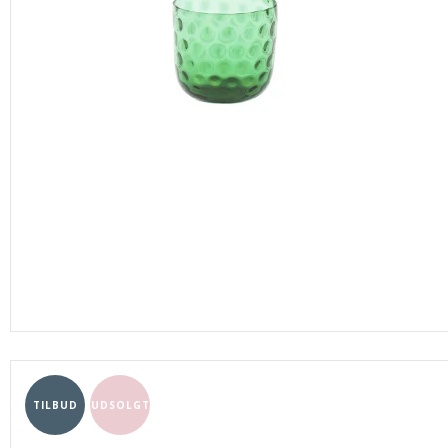
TILBUD
UDSOLGT