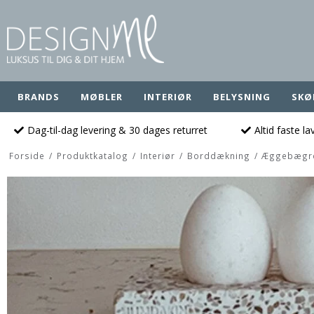
BRANDS
MØBLER
INTERIØR
BELYSNING
SKØ
Dag-til-dag levering & 30 dages returret
Altid faste l
Forside
/
Produktkatalog
/
Interiør
/
Borddækning
/
Æggebægr