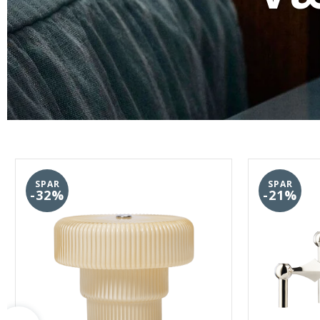
SPAR
SPAR
-32%
-21%