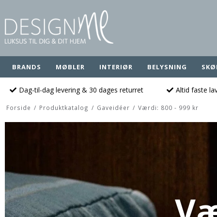
BRANDS
MØBLER
INTERIØR
BELYSNING
SKØ
Dag-til-dag levering & 30 dages returret
Altid faste l
Forside
/
Produktkatalog
/
Gaveidéer
/
Værdi: 800 - 999 kr
Væ