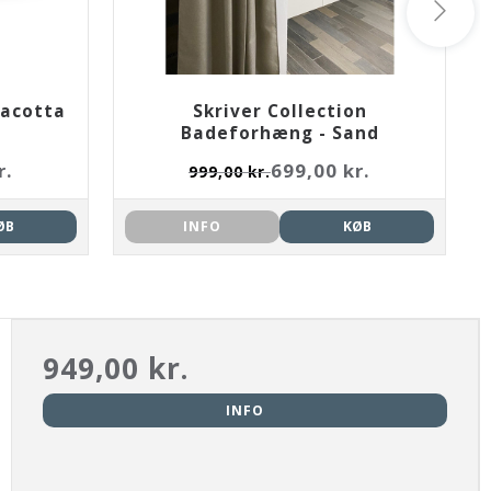
racotta
Skriver Collection
Badeforhæng - Sand
r.
699,00 kr.
999,00 kr.
ØB
INFO
KØB
949,00 kr.
INFO