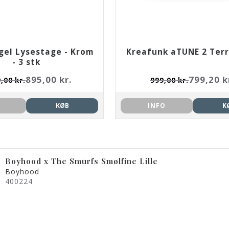
gel Lysestage - Krom
Kreafunk aTUNE 2 Ter
- 3 stk
895,00 kr.
799,20 k
,00 kr.
999,00 kr.
KØB
INFO
K
Boyhood x The Smurfs Smølfine Lille
Boyhood
400224