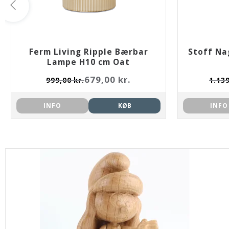
Ferm Living Ripple Bærbar
Stoff Na
Lampe H10 cm Oat
679,00 kr.
999,00 kr.
1.139
INFO
KØB
INFO