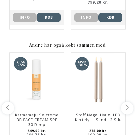
799,20 kr.
INFO
KØB
INFO
KØB
Andre har også købt sammen med
SPAR
SPAR
-25%
-30%
Karmameju Solcreme
Stoff Nagel Uyuni LED
BB FACE CREAM SPF
Kertelys - Sand - 2 Stk.
30 Deep
349,00 kr.
275,00 kr.
261,75 kr.
192,00 kr.