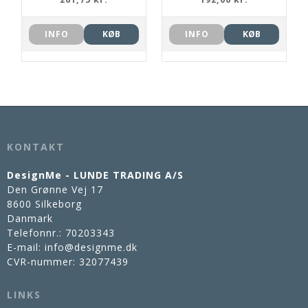
INFO
KØB
INFO
KØB
KONTAKT
DesignMe - LUNDE TRADING A/S
Den Grønne Vej 17
8600 Silkeborg
Danmark
Telefonnr.
:
70203343
E-mail
:
info@designme.dk
CVR-nummer
:
32077439
LINKS