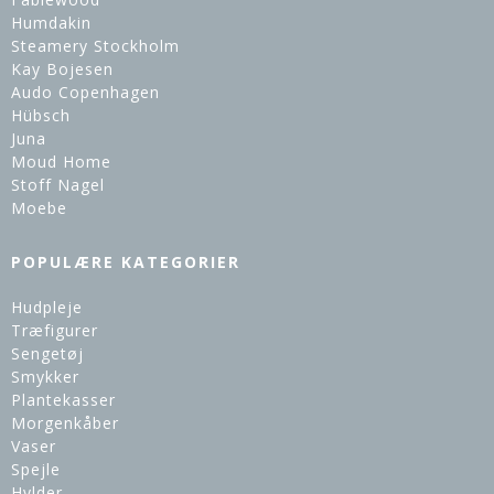
Humdakin
Steamery Stockholm
Kay Bojesen
Audo Copenhagen
Hübsch
Juna
Moud Home
Stoff Nagel
Moebe
POPULÆRE KATEGORIER
Hudpleje
Træfigurer
Sengetøj
Smykker
Plantekasser
Morgenkåber
Vaser
Spejle
Hylder