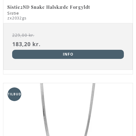
Sistie2ND Snake Halskæde Forgyldt
Sistie
zx2032gs
229,00 kr.
183,20 kr.
INFO
TILBUD