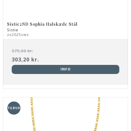
Sistie2ND Sophia Halskæde Stål
Sistie
zx2025sws
379,00 kr.
303,20 kr.
INFO
TILBUD