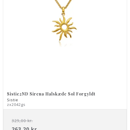
Sistie2ND Sirena Halskæde Sol Forgyldt
Sistie
zx2042gs
329,00 kr.
263,20 kr.