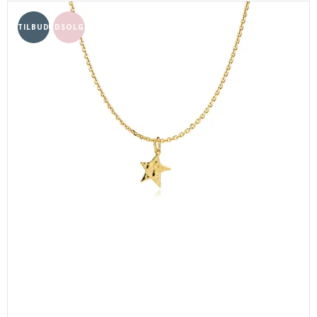
TILBUD
UDSOLGT