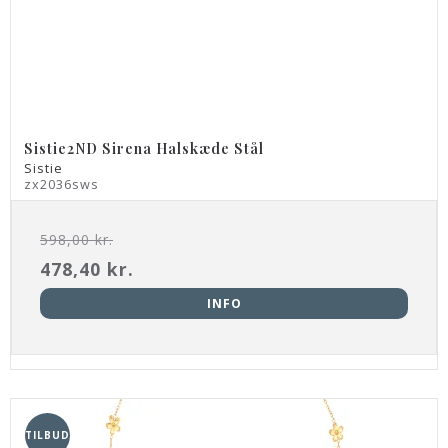
Sistie2ND Sirena Halskæde Stål
Sistie
zx2036sws
598,00 kr.
478,40 kr.
INFO
TILBUD