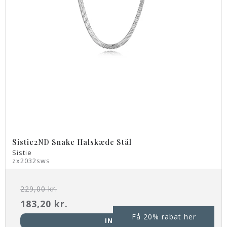
Sistie2ND Snake Halskæde Stål
Sistie
zx2032sws
229,00 kr.
183,20 kr.
Få 20% rabat her
INFO