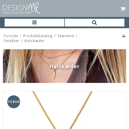
Forside
/
Produktkatalog
/
Skønhed
/
Smykker
/
Halskæder
Halskæder
TILBUD