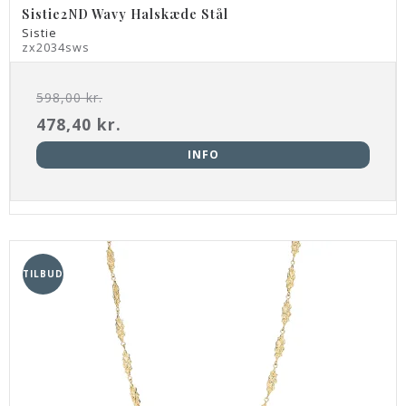
Sistie2ND Wavy Halskæde Stål
Sistie
zx2034sws
598,00 kr.
478,40 kr.
INFO
TILBUD