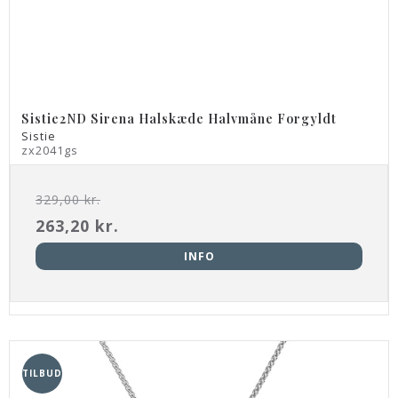
Sistie2ND Sirena Halskæde Halvmåne Forgyldt
Sistie
zx2041gs
329,00 kr.
263,20 kr.
INFO
TILBUD