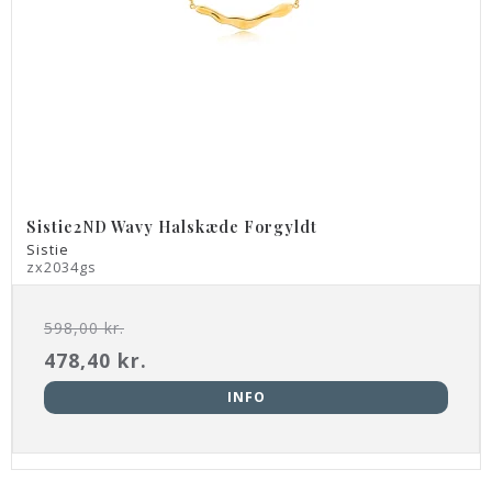
Sistie2ND Wavy Halskæde Forgyldt
Sistie
zx2034gs
598,00 kr.
478,40 kr.
INFO