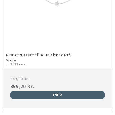
Sistie2ND Camellia Halskæde Stål
Sistie
zx2033sws
449,00 kr.
359,20 kr.
INFO