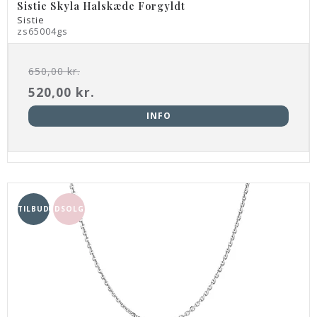
Sistie Skyla Halskæde Forgyldt
Sistie
zs65004gs
650,00 kr.
520,00 kr.
INFO
TILBUD
UDSOLGT