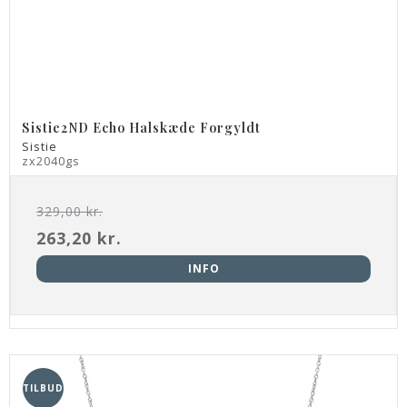
Sistie2ND Echo Halskæde Forgyldt
Sistie
zx2040gs
329,00 kr.
263,20 kr.
INFO
TILBUD