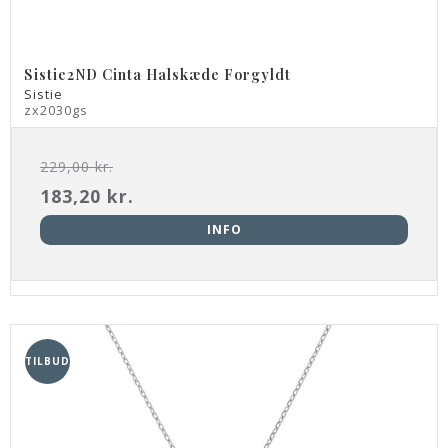
Sistie2ND Cinta Halskæde Forgyldt
Sistie
zx2030gs
229,00 kr.
183,20 kr.
INFO
TILBUD