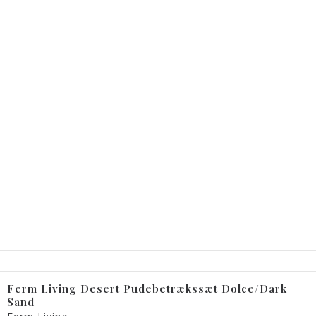
Ferm Living Desert Pudebetrækssæt Dolce/Dark
Sand