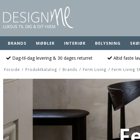
BRANDS
MØBLER
INTERIØR
BELYSNING
SKØ
Dag-til-dag levering & 30 dages returret
Altid faste l
Forside
/
Produktkatalog
/
Brands
/
Ferm Living
/
Ferm Living S
F