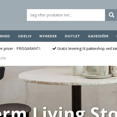
NHED
UDELIV
NYHEDER
OUTLET
GAVEIDÉER
ave priser - PRISGARANTI
Gratis levering til pakkeshop ved k
tole
erm Living Sto