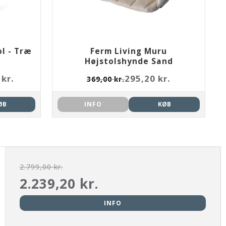
l - Træ
Ferm Living Muru
Højstolshynde Sand
 kr.
295,20 kr.
369,00 kr.
ØB
INFO
KØB
2.799,00 kr.
2.239,20 kr.
INFO