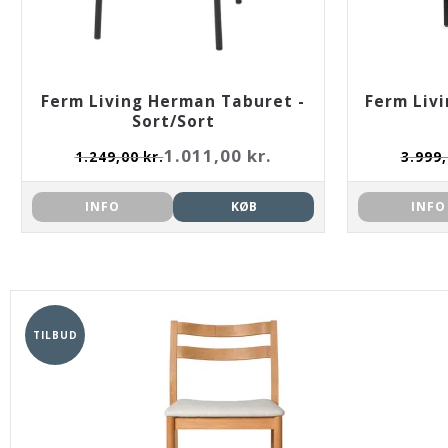
Ferm Living Herman Taburet -
Ferm Liv
Sort/Sort
1.011,00 kr.
1.249,00 kr.
3.999,
INFO
KØB
INFO
TILBUD