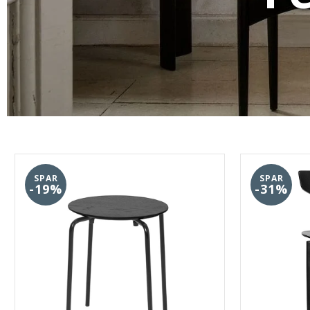
SPAR
SPAR
-19%
-31%