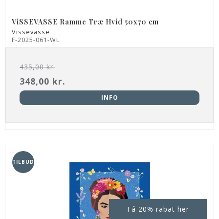
ViSSEVASSE Ramme Træ Hvid 50x70 cm
Vissevasse
F-2025-061-WL
435,00 kr.
348,00 kr.
INFO
TILBUD
Få 20% rabat her