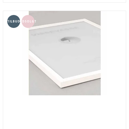
TILBUD
UDSOLGT