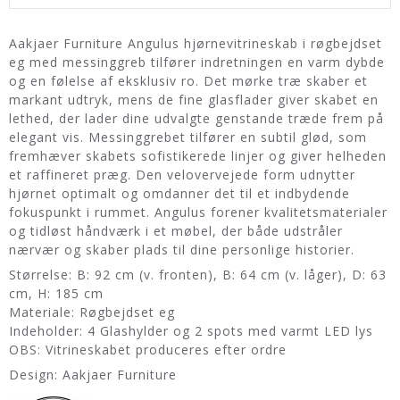
Aakjaer Furniture Angulus hjørnevitrineskab i røgbejdset
eg med messinggreb tilfører indretningen en varm dybde
og en følelse af eksklusiv ro. Det mørke træ skaber et
markant udtryk, mens de fine glasflader giver skabet en
lethed, der lader dine udvalgte genstande træde frem på
elegant vis. Messinggrebet tilfører en subtil glød, som
fremhæver skabets sofistikerede linjer og giver helheden
et raffineret præg. Den velovervejede form udnytter
hjørnet optimalt og omdanner det til et indbydende
fokuspunkt i rummet. Angulus forener kvalitetsmaterialer
og tidløst håndværk i et møbel, der både udstråler
nærvær og skaber plads til dine personlige historier.
Størrelse: B: 92 cm (v. fronten), B: 64 cm (v. låger), D: 63
cm, H: 185 cm
Materiale: Røgbejdset eg
Indeholder: 4 Glashylder og 2 spots med varmt LED lys
OBS: Vitrineskabet produceres efter ordre
Design: Aakjaer Furniture