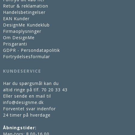
Retur & reklamation
Handelsbetingelser
EAN Kunder
DesignMe Kundeklub
Firmaoplysninger
Om DesignMe
Prisgaranti
GDPR - Persondatapolitik
Fortrydelsesformular
KUNDESERVICE
Har du spørgsmål kan du
altid ringe på tlf.
70 20 33 43
Eller sende en mail til
info@designme.dk
Forventet svar indenfor
24 timer på hverdage
Åbningstider:
Man-tors: 8.00-16.00