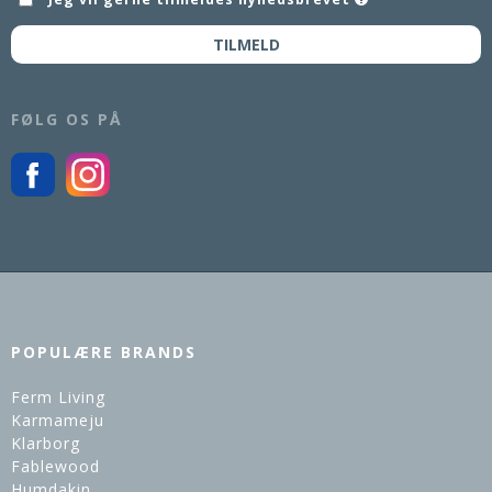
TILMELD
FØLG OS PÅ
POPULÆRE BRANDS
Ferm Living
Karmameju
Klarborg
Fablewood
Humdakin