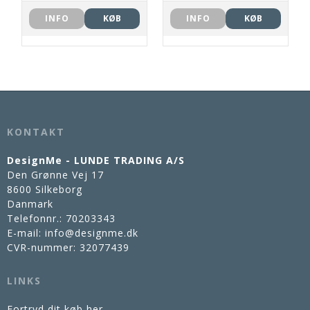
INFO
KØB
INFO
KØB
KONTAKT
DesignMe - LUNDE TRADING A/S
Den Grønne Vej 17
8600 Silkeborg
Danmark
Telefonnr.
:
70203343
E-mail
:
info@designme.dk
CVR-nummer
:
32077439
LINKS
Fortryd dit køb her