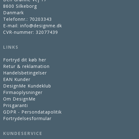
8600 Silkeborg
Danmark
Telefonnr.
:
70203343
E-mail
:
info@designme.dk
CVR-nummer
:
32077439
LINKS
Fortryd dit køb her
Retur & reklamation
Handelsbetingelser
EAN Kunder
DesignMe Kundeklub
Firmaoplysninger
Om DesignMe
Prisgaranti
GDPR - Persondatapolitik
Fortrydelsesformular
KUNDESERVICE