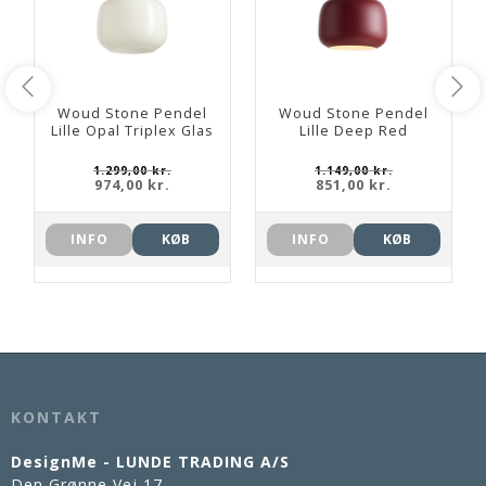
Woud Stone Pendel
Woud Stone Pendel
Lille Opal Triplex Glas
Lille Deep Red
1.299,00 kr.
1.149,00 kr.
974,00 kr.
851,00 kr.
INFO
KØB
INFO
KØB
KONTAKT
DesignMe - LUNDE TRADING A/S
Den Grønne Vej 17