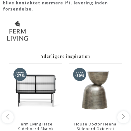
blive kontaktet nærmere ift. levering inden
forsendelse.
Yderligere inspiration
SPAR
SPAR
-27%
-30%
Ferm Living Haze
House Doctor Heena
Sideboard Skænk
Sidebord Oxideret