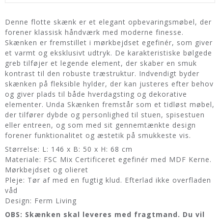
Denne flotte skænk er et elegant opbevaringsmøbel, der
forener klassisk håndværk med moderne finesse.
Skænken er fremstillet i mørkbejdset egefinér, som giver
et varmt og eksklusivt udtryk. De karakteristiske bølgede
greb tilføjer et legende element, der skaber en smuk
kontrast til den robuste træstruktur. Indvendigt byder
skænken på fleksible hylder, der kan justeres efter behov
og giver plads til både hverdagsting og dekorative
elementer. Unda Skænken fremstår som et tidløst møbel,
der tilfører dybde og personlighed til stuen, spisestuen
eller entreen, og som med sit gennemtænkte design
forener funktionalitet og æstetik på smukkeste vis.
Størrelse: L: 146 x B: 50 x H: 68 cm
Materiale: FSC Mix Certificeret egefinér med MDF Kerne.
Mørkbejdset og olieret
Pleje: Tør af med en fugtig klud. Efterlad ikke overfladen
våd
Design: Ferm Living
OBS: Skænken skal leveres med fragtmand. Du vil