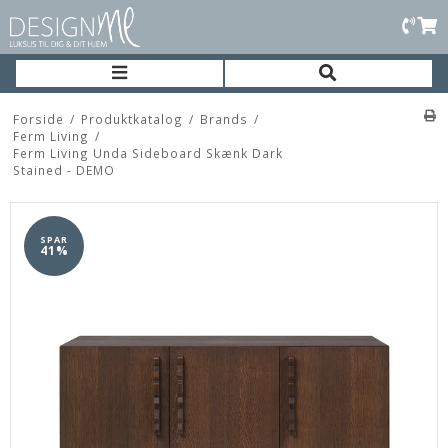
Forside
/
Produktkatalog
/
Brands
/
Ferm Living
/
Ferm Living Unda Sideboard Skænk Dark
Stained - DEMO
SPAR
41%