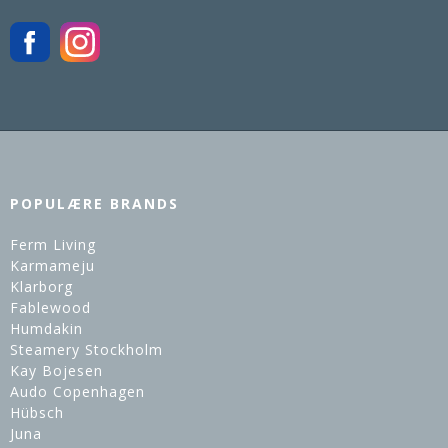
POPULÆRE BRANDS
Ferm Living
Karmameju
Klarborg
Fablewood
Humdakin
Steamery Stockholm
Kay Bojesen
Audo Copenhagen
Hübsch
Juna