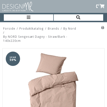
Forside
/
Produktkatalog
/
Brands
/
By Nord
/
By NORD Sengesæt Dagny - Straw/Bark -
140x220cm
SPAR
59%