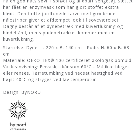
Få en god nats søvn i sprødt og åndbart sengetøj. Sættet
har fået en enzymvask som har gjort stoffet ekstra
blødt. Den flotte jordtonede farve med grønbrune
nålestriber giver et afdæmpet look til soveværelset.
Dagny består af et dynebetræk med kuvertlukning og
bindebånd, mens pudebetrækket kommer med en
kuvertlukning.
Størrelse: Dyne: L: 220 x B: 140 cm - Pude: H: 60 x B: 63
cm
Materiale: OEKO-TEX® 100 certificeret økologisk bomuld
Vaskeanvisning: Finvask, skånsom 60°C - Må ikke bleges
eller renses. Tørretumbling ved nedsat hastighed ved
højst 40°C og stryges ved lav temperatur
Design: ByNORD