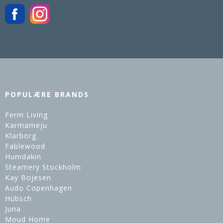
POPULÆRE BRANDS
Ferm Living
Karmameju
Klarborg
Fablewood
Humdakin
Steamery Stockholm
Kay Bojesen
Audo Copenhagen
Hübsch
Juna
Moud Home